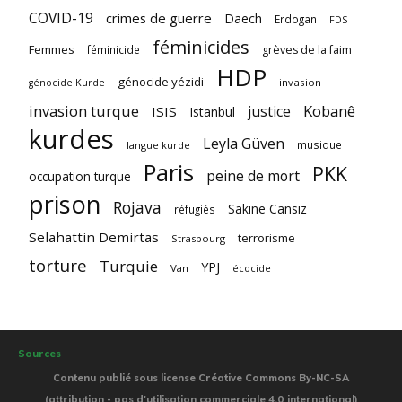
COVID-19
crimes de guerre
Daech
Erdogan
FDS
féminicides
Femmes
féminicide
grèves de la faim
HDP
génocide yézidi
invasion
génocide Kurde
invasion turque
Kobanê
justice
ISIS
Istanbul
kurdes
Leyla Güven
musique
langue kurde
Paris
PKK
peine de mort
occupation turque
prison
Rojava
Sakine Cansiz
réfugiés
Selahattin Demirtas
terrorisme
Strasbourg
torture
Turquie
YPJ
Van
écocide
Sources
Contenu publié sous license Créative Commons By-NC-SA
(attribution - pas d'utilisation commerciale 4.0 international)