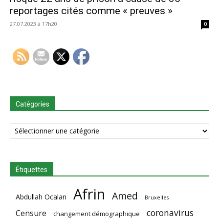
reportages cités comme « preuves »
27.07.2023 à 17h20
0
Catégories
Catégories
Étiquettes
Afrin
Amed
Abdullah Ocalan
Bruxelles
coronavirus
Censure
changement démographique