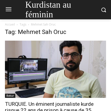
Kurdistan au
féminin
Accueil
Tags
Mehmet Sah Oruc
Tag: Mehmet Sah Oruc
Bakur
TURQUIE. Un éminent journaliste kurde
risque 22 ans de prison à cause de 35