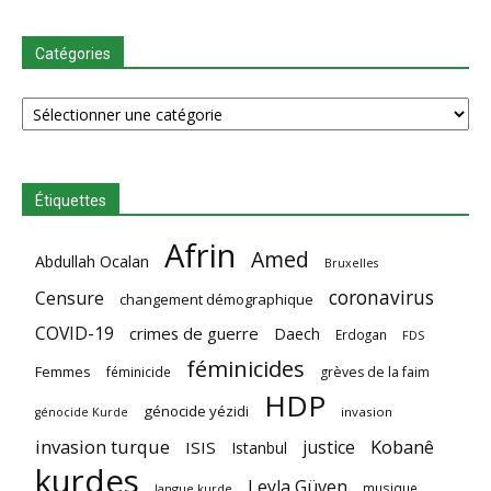
Catégories
Catégories
Étiquettes
Afrin
Amed
Abdullah Ocalan
Bruxelles
coronavirus
Censure
changement démographique
COVID-19
crimes de guerre
Daech
Erdogan
FDS
féminicides
Femmes
féminicide
grèves de la faim
HDP
génocide yézidi
invasion
génocide Kurde
invasion turque
Kobanê
justice
ISIS
Istanbul
kurdes
Leyla Güven
musique
langue kurde