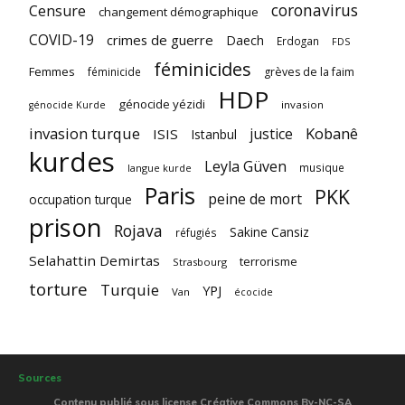
coronavirus
Censure
changement démographique
COVID-19
crimes de guerre
Daech
Erdogan
FDS
féminicides
Femmes
féminicide
grèves de la faim
HDP
génocide yézidi
invasion
génocide Kurde
invasion turque
Kobanê
justice
ISIS
Istanbul
kurdes
Leyla Güven
musique
langue kurde
Paris
PKK
peine de mort
occupation turque
prison
Rojava
Sakine Cansiz
réfugiés
Selahattin Demirtas
terrorisme
Strasbourg
torture
Turquie
YPJ
Van
écocide
Sources
Contenu publié sous license Créative Commons By-NC-SA