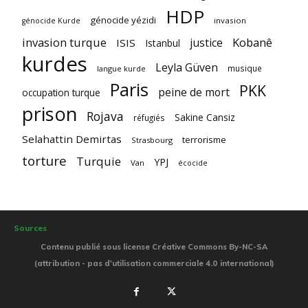
HDP
génocide yézidi
invasion
génocide Kurde
invasion turque
Kobanê
justice
ISIS
Istanbul
kurdes
Leyla Güven
musique
langue kurde
Paris
PKK
peine de mort
occupation turque
prison
Rojava
Sakine Cansiz
réfugiés
Selahattin Demirtas
terrorisme
Strasbourg
torture
Turquie
YPJ
Van
écocide
Sources
Contenu publié sous license Créative Commons By-NC-SA
(attribution - pas d'utilisation commerciale 4.0 international)