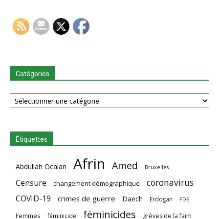
Catégories
Catégories
Étiquettes
Afrin
Amed
Abdullah Ocalan
Bruxelles
coronavirus
Censure
changement démographique
COVID-19
crimes de guerre
Daech
Erdogan
FDS
féminicides
Femmes
féminicide
grèves de la faim