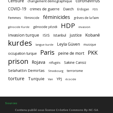
coronavirus
Censure
changement démographique
COVID-19
crimes de guerre
Daech
Erdogan
FDS
féminicides
Femmes
féminicide
grèves de la faim
HDP
génocide yézidi
invasion
génocide Kurde
invasion turque
Kobanê
justice
ISIS
Istanbul
kurdes
Leyla Güven
musique
langue kurde
Paris
PKK
peine de mort
occupation turque
prison
Rojava
Sakine Cansiz
réfugiés
Selahattin Demirtas
terrorisme
Strasbourg
torture
Turquie
YPJ
Van
écocide
Sources
Contenu publié sous license Créative Commons By-NC-SA