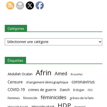
Catégories
Catégories
Étiquettes
Afrin
Amed
Abdullah Ocalan
Bruxelles
coronavirus
Censure
changement démographique
COVID-19
crimes de guerre
Daech
Erdogan
FDS
féminicides
Femmes
féminicide
grèves de la faim
HDP
génocide yézidi
invasion
génocide Kurde