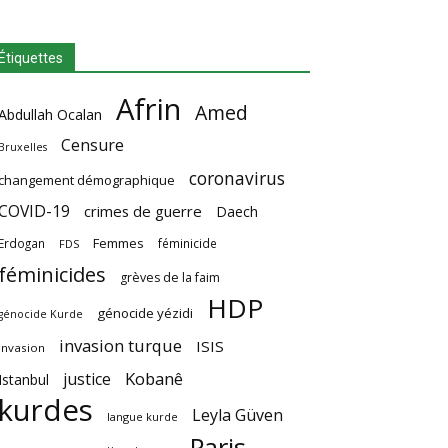
Étiquettes
Afrin
Amed
Abdullah Ocalan
Censure
Bruxelles
coronavirus
changement démographique
COVID-19
crimes de guerre
Daech
Femmes
Erdogan
féminicide
FDS
féminicides
grèves de la faim
HDP
génocide yézidi
génocide Kurde
invasion turque
ISIS
invasion
Kobanê
justice
Istanbul
kurdes
Leyla Güven
langue kurde
Paris