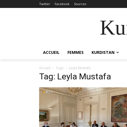
Twitter
Facebook
Sources
Kur
ACCUEIL
FEMMES
KURDISTAN
Accueil
Tags
Leyla Mustafa
Tag: Leyla Mustafa