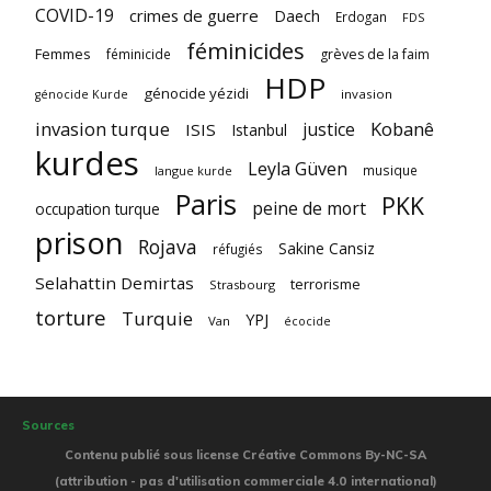
COVID-19
crimes de guerre
Daech
Erdogan
FDS
féminicides
Femmes
féminicide
grèves de la faim
HDP
génocide yézidi
invasion
génocide Kurde
invasion turque
Kobanê
justice
ISIS
Istanbul
kurdes
Leyla Güven
musique
langue kurde
Paris
PKK
peine de mort
occupation turque
prison
Rojava
Sakine Cansiz
réfugiés
Selahattin Demirtas
terrorisme
Strasbourg
torture
Turquie
YPJ
Van
écocide
Sources
Contenu publié sous license Créative Commons By-NC-SA
(attribution - pas d'utilisation commerciale 4.0 international)