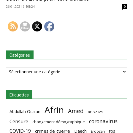
26.01.2021 à 10h24
0
Catégories
Catégories
Étiquettes
Afrin
Amed
Abdullah Ocalan
Bruxelles
coronavirus
Censure
changement démographique
COVID-19
crimes de guerre
Daech
Erdogan
FDS