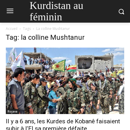
Kurdistan au
féminin
Accueil
Tags
La colline Mushtanur
Tag: la colline Mushtanur
Rojava
Il y a 6 ans, les Kurdes de Kobanê faisaient
subir à l’EI sa première défaite