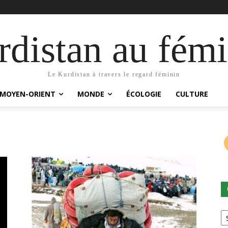
distan au fémi
Le Kurdistan à travers le regard féminin
MOYEN-ORIENT
MONDE
ÉCOLOGIE
CULTURE
Ca