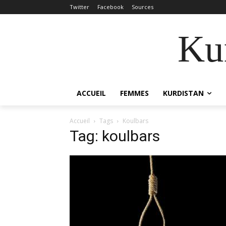
Twitter
Facebook
Sources
Kur
ACCUEIL
FEMMES
KURDISTAN
Accueil
Tags
Koulbars
Tag: koulbars