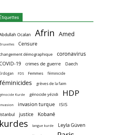
Étiquettes
Afrin
Amed
Abdullah Ocalan
Censure
Bruxelles
coronavirus
changement démographique
COVID-19
crimes de guerre
Daech
Femmes
Erdogan
féminicide
FDS
féminicides
grèves de la faim
HDP
génocide yézidi
génocide Kurde
invasion turque
ISIS
invasion
Kobanê
justice
Istanbul
kurdes
Leyla Güven
langue kurde
Paris