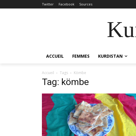
Twitter
Facebook
Sources
Kur
ACCUEIL
FEMMES
KURDISTAN
Accueil
Tags
Kömbe
Tag: kömbe