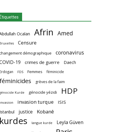
Étiquettes
Afrin
Amed
Abdullah Ocalan
Censure
Bruxelles
coronavirus
changement démographique
COVID-19
crimes de guerre
Daech
Femmes
Erdogan
féminicide
FDS
féminicides
grèves de la faim
HDP
génocide yézidi
génocide Kurde
invasion turque
ISIS
invasion
Kobanê
justice
Istanbul
kurdes
Leyla Güven
langue kurde
Paris