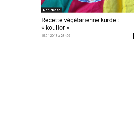
Non classé
Recette végétarienne kurde :
« koullor »
15.04.2018 à 23h09