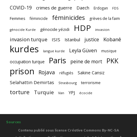
COVID-19
crimes de guerre
Daech
Erdogan
FDS
féminicides
Femmes
féminicide
grèves de la faim
HDP
génocide yézidi
invasion
génocide Kurde
invasion turque
Kobanê
justice
ISIS
Istanbul
kurdes
Leyla Güven
musique
langue kurde
Paris
PKK
peine de mort
occupation turque
prison
Rojava
Sakine Cansiz
réfugiés
Selahattin Demirtas
terrorisme
Strasbourg
torture
Turquie
YPJ
Van
écocide
Sources
Contenu publié sous license Créative Commons By-NC-SA