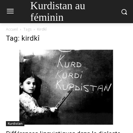
Kurdistan au
féminin
Accueil
Tags
Kirdkî
Tag: kirdkî
Kurdistan