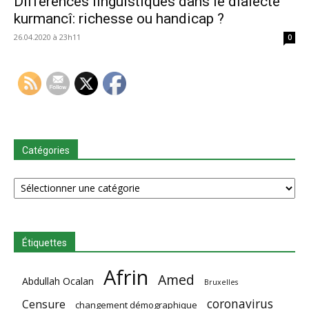
Différences linguistiques dans le dialecte
kurmancî: richesse ou handicap ?
26.04.2020 à 23h11
0
Catégories
Catégories
Étiquettes
Afrin
Amed
Abdullah Ocalan
Bruxelles
coronavirus
Censure
changement démographique