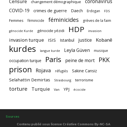
coronavirus
Censure
changement démographique
COVID-19
crimes de guerre
Daech
Erdogan
FDS
féminicides
Femmes
féminicide
grèves de la faim
HDP
génocide yézidi
invasion
génocide Kurde
invasion turque
Kobanê
justice
ISIS
Istanbul
kurdes
Leyla Güven
musique
langue kurde
Paris
PKK
peine de mort
occupation turque
prison
Rojava
Sakine Cansiz
réfugiés
Selahattin Demirtas
terrorisme
Strasbourg
torture
Turquie
YPJ
Van
écocide
Sources
Contenu publié sous license Créative Commons By-NC-SA