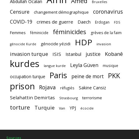
Amed
Abdullah Ocalan
Bruxelles
coronavirus
Censure
changement démographique
COVID-19
crimes de guerre
Daech
Erdogan
FDS
féminicides
Femmes
féminicide
grèves de la faim
HDP
génocide yézidi
invasion
génocide Kurde
invasion turque
Kobanê
justice
ISIS
Istanbul
kurdes
Leyla Güven
musique
langue kurde
Paris
PKK
peine de mort
occupation turque
prison
Rojava
Sakine Cansiz
réfugiés
Selahattin Demirtas
terrorisme
Strasbourg
torture
Turquie
YPJ
Van
écocide
Sources