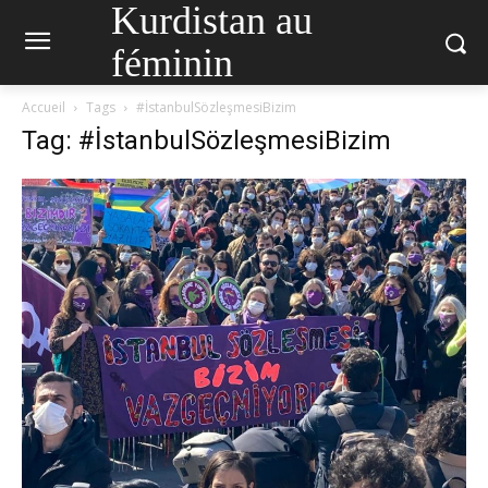
Kurdistan au
féminin
Accueil
Tags
#İstanbulSözleşmesiBizim
Tag: #İstanbulSözleşmesiBizim