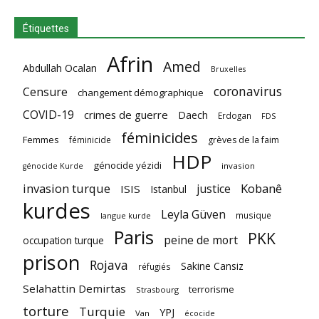
Étiquettes
Afrin
Amed
Abdullah Ocalan
Bruxelles
coronavirus
Censure
changement démographique
COVID-19
crimes de guerre
Daech
Erdogan
FDS
féminicides
Femmes
féminicide
grèves de la faim
HDP
génocide yézidi
invasion
génocide Kurde
invasion turque
Kobanê
justice
ISIS
Istanbul
kurdes
Leyla Güven
musique
langue kurde
Paris
PKK
peine de mort
occupation turque
prison
Rojava
Sakine Cansiz
réfugiés
Selahattin Demirtas
terrorisme
Strasbourg
torture
Turquie
YPJ
Van
écocide