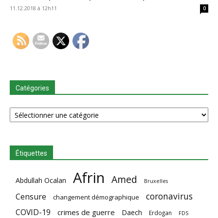
11.12.2018 à 12h11
0
Catégories
Catégories
Étiquettes
Afrin
Amed
Abdullah Ocalan
Bruxelles
coronavirus
Censure
changement démographique
COVID-19
crimes de guerre
Daech
Erdogan
FDS