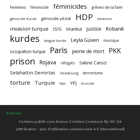
féminicides
Femmes
féminicide
grèves de la faim
HDP
génocide yézidi
invasion
génocide Kurde
invasion turque
Kobanê
justice
ISIS
Istanbul
kurdes
Leyla Güven
musique
langue kurde
Paris
PKK
peine de mort
occupation turque
prison
Rojava
Sakine Cansiz
réfugiés
Selahattin Demirtas
terrorisme
Strasbourg
torture
Turquie
YPJ
Van
écocide
Sources
Contenu publié sous license Créative Commons By-NC-SA
(attribution - pas d'utilisation commerciale 4.0 international)