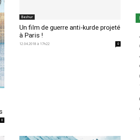
Bashur
Un film de guerre anti-kurde projeté
à Paris !
12.04.2018 à 17h22
0
s
0