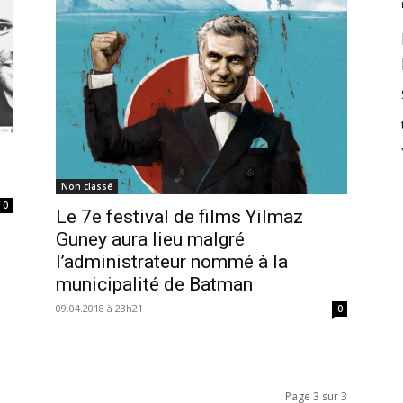
Non classé
0
Le 7e festival de films Yilmaz
Guney aura lieu malgré
l’administrateur nommé à la
municipalité de Batman
09.04.2018 à 23h21
0
Page 3 sur 3