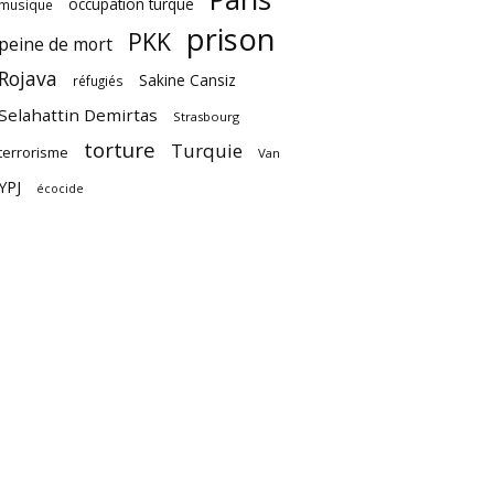
occupation turque
musique
prison
PKK
peine de mort
Rojava
Sakine Cansiz
réfugiés
Selahattin Demirtas
Strasbourg
torture
Turquie
terrorisme
Van
YPJ
écocide