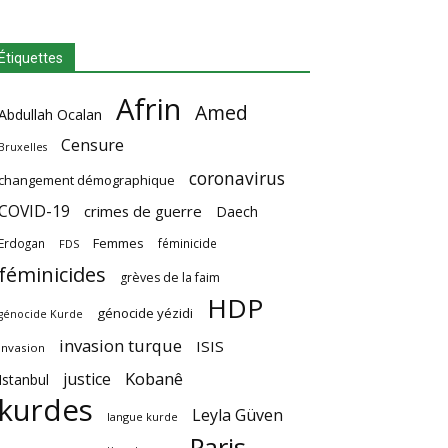
Étiquettes
Afrin
Amed
Abdullah Ocalan
Censure
Bruxelles
coronavirus
changement démographique
COVID-19
crimes de guerre
Daech
Femmes
Erdogan
féminicide
FDS
féminicides
grèves de la faim
HDP
génocide yézidi
génocide Kurde
invasion turque
ISIS
invasion
Kobanê
justice
Istanbul
kurdes
Leyla Güven
langue kurde
Paris