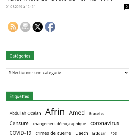
01.05.2019 à 12h24
0
Catégories
Catégories
Étiquettes
Afrin
Amed
Abdullah Ocalan
Bruxelles
coronavirus
Censure
changement démographique
COVID-19
crimes de guerre
Daech
Erdogan
FDS