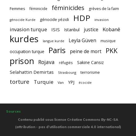
féminicides
Femmes
féminicide
grèves de la faim
HDP
génocide yézidi
invasion
génocide Kurde
invasion turque
Kobanê
justice
ISIS
Istanbul
kurdes
Leyla Güven
musique
langue kurde
Paris
PKK
peine de mort
occupation turque
prison
Rojava
Sakine Cansiz
réfugiés
Selahattin Demirtas
terrorisme
Strasbourg
torture
Turquie
YPJ
Van
écocide
Sources
Contenu publié sous license Créative Commons By-NC-SA
(attribution - pas d'utilisation commerciale 4.0 international)