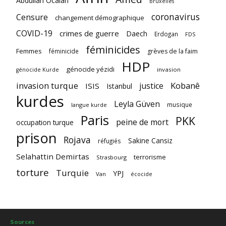
Abdullah Ocalan
Bruxelles
coronavirus
Censure
changement démographique
COVID-19
crimes de guerre
Daech
Erdogan
FDS
féminicides
Femmes
féminicide
grèves de la faim
HDP
génocide yézidi
invasion
génocide Kurde
invasion turque
Kobanê
justice
ISIS
Istanbul
kurdes
Leyla Güven
musique
langue kurde
Paris
PKK
peine de mort
occupation turque
prison
Rojava
Sakine Cansiz
réfugiés
Selahattin Demirtas
terrorisme
Strasbourg
torture
Turquie
YPJ
Van
écocide
Sources