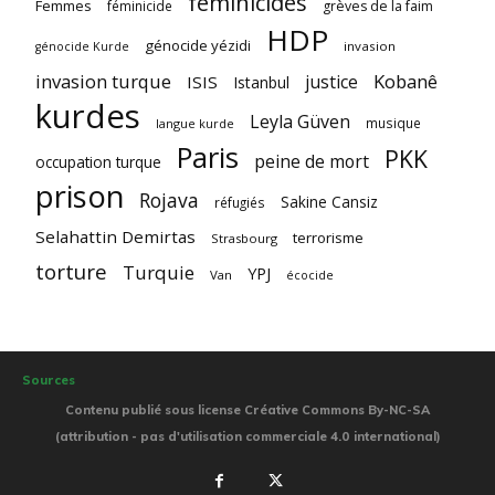
féminicides
Femmes
féminicide
grèves de la faim
HDP
génocide yézidi
invasion
génocide Kurde
invasion turque
Kobanê
justice
ISIS
Istanbul
kurdes
Leyla Güven
musique
langue kurde
Paris
PKK
peine de mort
occupation turque
prison
Rojava
Sakine Cansiz
réfugiés
Selahattin Demirtas
terrorisme
Strasbourg
torture
Turquie
YPJ
Van
écocide
Sources
Contenu publié sous license Créative Commons By-NC-SA
(attribution - pas d'utilisation commerciale 4.0 international)