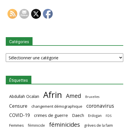
Catégories
Catégories
Étiquettes
Afrin
Amed
Abdullah Ocalan
Bruxelles
coronavirus
Censure
changement démographique
COVID-19
crimes de guerre
Daech
Erdogan
FDS
féminicides
Femmes
féminicide
grèves de la faim