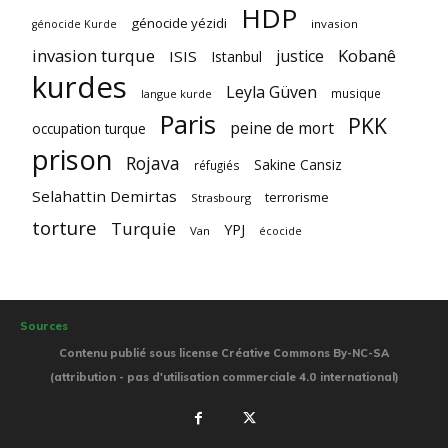
HDP
génocide yézidi
invasion
génocide Kurde
invasion turque
Kobanê
justice
ISIS
Istanbul
kurdes
Leyla Güven
musique
langue kurde
Paris
PKK
peine de mort
occupation turque
prison
Rojava
Sakine Cansiz
réfugiés
Selahattin Demirtas
terrorisme
Strasbourg
torture
Turquie
YPJ
Van
écocide
Sources
Contenu publié sous license Créative Commons By-NC-SA
(attribution - pas d'utilisation commerciale 4.0 international)