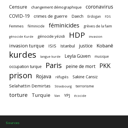
coronavirus
Censure
changement démographique
COVID-19
crimes de guerre
Daech
Erdogan
FDS
féminicides
Femmes
féminicide
grèves de la faim
HDP
génocide yézidi
invasion
génocide Kurde
invasion turque
Kobanê
justice
ISIS
Istanbul
kurdes
Leyla Güven
musique
langue kurde
Paris
PKK
peine de mort
occupation turque
prison
Rojava
Sakine Cansiz
réfugiés
Selahattin Demirtas
terrorisme
Strasbourg
torture
Turquie
YPJ
Van
écocide
Sources