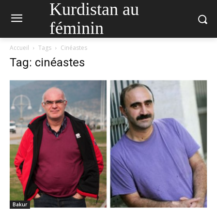
Kurdistan au
féminin
Accueil
Tags
Cinéastes
Tag: cinéastes
Bakur