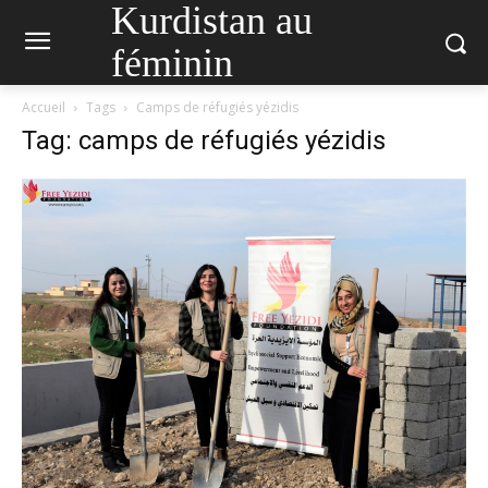
Kurdistan au
féminin
Accueil
Tags
Camps de réfugiés yézidis
Tag: camps de réfugiés yézidis