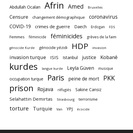
Afrin
Amed
Abdullah Ocalan
Bruxelles
coronavirus
Censure
changement démographique
COVID-19
crimes de guerre
Daech
Erdogan
FDS
féminicides
Femmes
féminicide
grèves de la faim
HDP
génocide yézidi
invasion
génocide Kurde
invasion turque
Kobanê
justice
ISIS
Istanbul
kurdes
Leyla Güven
musique
langue kurde
Paris
PKK
peine de mort
occupation turque
prison
Rojava
Sakine Cansiz
réfugiés
Selahattin Demirtas
terrorisme
Strasbourg
torture
Turquie
YPJ
Van
écocide