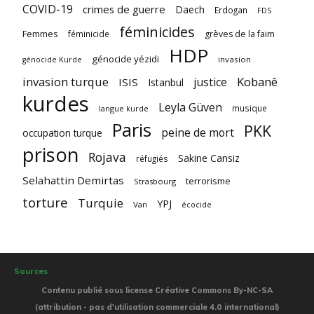
COVID-19
crimes de guerre
Daech
Erdogan
FDS
féminicides
Femmes
féminicide
grèves de la faim
HDP
génocide yézidi
invasion
génocide Kurde
invasion turque
Kobanê
justice
ISIS
Istanbul
kurdes
Leyla Güven
musique
langue kurde
Paris
PKK
peine de mort
occupation turque
prison
Rojava
Sakine Cansiz
réfugiés
Selahattin Demirtas
terrorisme
Strasbourg
torture
Turquie
YPJ
Van
écocide
Sources
Contenu publié sous license Créative Commons By-NC-SA
(attribution - pas d'utilisation commerciale 4.0 international)