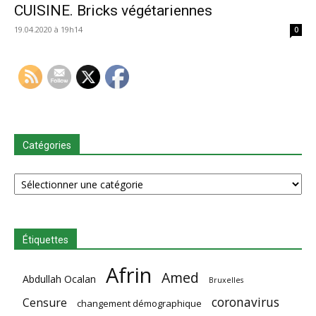
CUISINE. Bricks végétariennes
19.04.2020 à 19h14
0
Catégories
Catégories
Étiquettes
Afrin
Amed
Abdullah Ocalan
Bruxelles
coronavirus
Censure
changement démographique