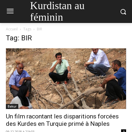
Kurdistan au
féminin
Accueil
Tags
BIR
Tag: BIR
Bakur
Un film racontant les disparitions forcées
des Kurdes en Turquie primé à Naples
09.12.2018 à 21h33
0