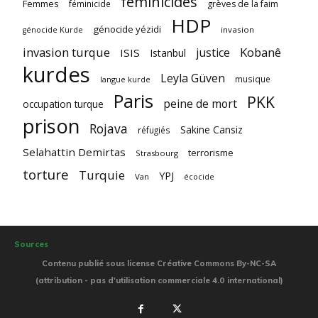
féminicides
Femmes
féminicide
grèves de la faim
HDP
génocide yézidi
invasion
génocide Kurde
invasion turque
Kobanê
justice
ISIS
Istanbul
kurdes
Leyla Güven
musique
langue kurde
Paris
PKK
peine de mort
occupation turque
prison
Rojava
Sakine Cansiz
réfugiés
Selahattin Demirtas
terrorisme
Strasbourg
torture
Turquie
YPJ
Van
écocide
Sources
Contenu publié sous license Créative Commons By-NC-SA
(attribution - pas d'utilisation commerciale 4.0 international)