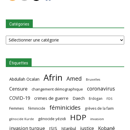
Catégories
Catégories
Étiquettes
Afrin
Amed
Abdullah Ocalan
Bruxelles
coronavirus
Censure
changement démographique
COVID-19
crimes de guerre
Daech
Erdogan
FDS
féminicides
Femmes
féminicide
grèves de la faim
HDP
génocide yézidi
invasion
génocide Kurde
invasion turque
Kobanê
justice
ISIS
Istanbul