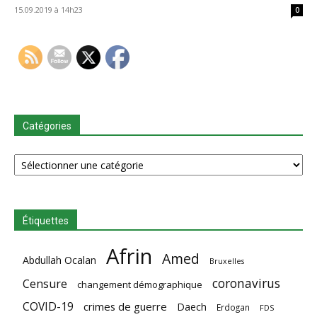
15.09.2019 à 14h23
0
Catégories
Catégories
Étiquettes
Afrin
Amed
Abdullah Ocalan
Bruxelles
coronavirus
Censure
changement démographique
COVID-19
crimes de guerre
Daech
Erdogan
FDS