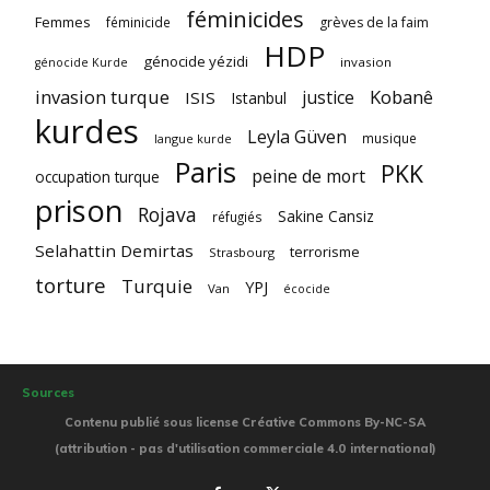
féminicides
Femmes
féminicide
grèves de la faim
HDP
génocide yézidi
invasion
génocide Kurde
invasion turque
Kobanê
justice
ISIS
Istanbul
kurdes
Leyla Güven
musique
langue kurde
Paris
PKK
peine de mort
occupation turque
prison
Rojava
Sakine Cansiz
réfugiés
Selahattin Demirtas
terrorisme
Strasbourg
torture
Turquie
YPJ
Van
écocide
Sources
Contenu publié sous license Créative Commons By-NC-SA
(attribution - pas d'utilisation commerciale 4.0 international)