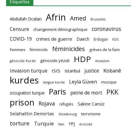
Étiquettes
Afrin
Amed
Abdullah Ocalan
Bruxelles
coronavirus
Censure
changement démographique
COVID-19
crimes de guerre
Daech
Erdogan
FDS
féminicides
Femmes
féminicide
grèves de la faim
HDP
génocide yézidi
invasion
génocide Kurde
invasion turque
Kobanê
justice
ISIS
Istanbul
kurdes
Leyla Güven
musique
langue kurde
Paris
PKK
peine de mort
occupation turque
prison
Rojava
Sakine Cansiz
réfugiés
Selahattin Demirtas
terrorisme
Strasbourg
torture
Turquie
YPJ
Van
écocide