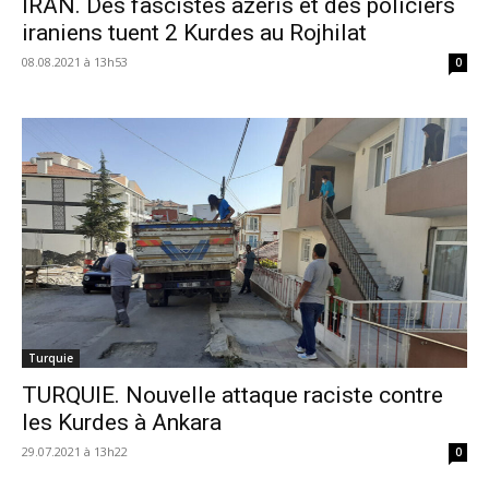
IRAN. Des fascistes azéris et des policiers
iraniens tuent 2 Kurdes au Rojhilat
08.08.2021 à 13h53
0
Turquie
TURQUIE. Nouvelle attaque raciste contre
les Kurdes à Ankara
29.07.2021 à 13h22
0