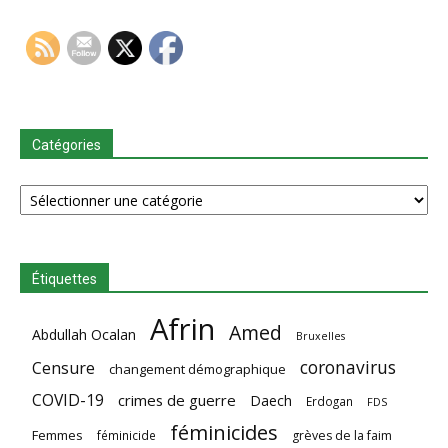
Catégories
Catégories
Étiquettes
Afrin
Amed
Abdullah Ocalan
Bruxelles
coronavirus
Censure
changement démographique
COVID-19
crimes de guerre
Daech
Erdogan
FDS
féminicides
Femmes
féminicide
grèves de la faim