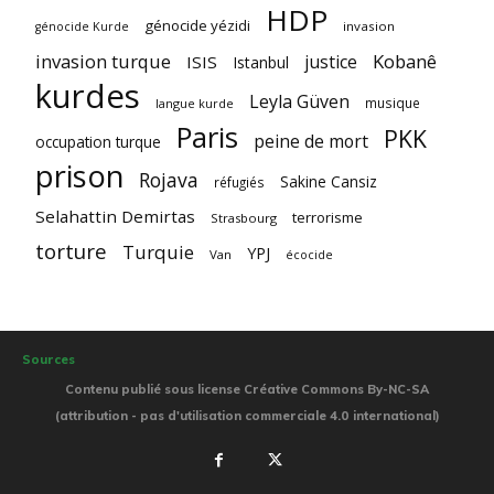
HDP
génocide yézidi
invasion
génocide Kurde
invasion turque
Kobanê
justice
ISIS
Istanbul
kurdes
Leyla Güven
musique
langue kurde
Paris
PKK
peine de mort
occupation turque
prison
Rojava
Sakine Cansiz
réfugiés
Selahattin Demirtas
terrorisme
Strasbourg
torture
Turquie
YPJ
Van
écocide
Sources
Contenu publié sous license Créative Commons By-NC-SA
(attribution - pas d'utilisation commerciale 4.0 international)