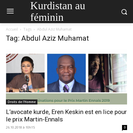
Kurdistan au
féminin
Accueil
Tags
Abdul Aziz Muhamat
Tag: Abdul Aziz Muhamat
Droits de l'Homme
L’avocate kurde, Eren Keskin est en lice pour
le prix Martin-Ennals
26.10.2018 à 10h15
0