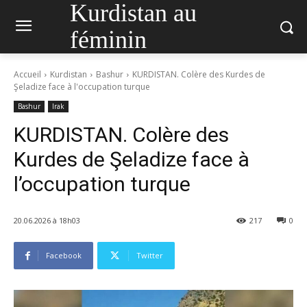
Kurdistan au
féminin
Accueil
Kurdistan
Bashur
KURDISTAN. Colère des Kurdes de
Şeladize face à l'occupation turque
Bashur
Irak
KURDISTAN. Colère des
Kurdes de Şeladize face à
l’occupation turque
20.06.2026 à 18h03
217
0
Facebook
Twitter