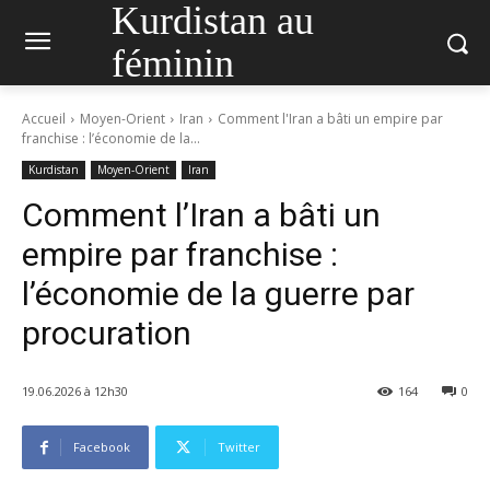
Kurdistan au
féminin
Accueil
Moyen-Orient
Iran
Comment l'Iran a bâti un empire par
franchise : l’économie de la...
Kurdistan
Moyen-Orient
Iran
Comment l’Iran a bâti un
empire par franchise :
l’économie de la guerre par
procuration
19.06.2026 à 12h30
164
0
Facebook
Twitter