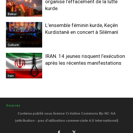
organise l’effacement de la lutte
kurde
Bakur
L’ensemble féminin kurde, Keçên
Kurdistanê en concert à Silêmanî
Culture
IRAN. 14 jeunes risquent l’exécution
après les récentes manifestations
Iran
Sources
Contenu publié sous license Créative Commons By-NC-SA
(attribution - pas d'utilisation commerciale 4.0 international)