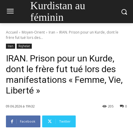
Kurdistan au
féminin
Accueil
Moyen-Orient
Iran
IRAN. Prison pour un Kurde, dont le
frère fut tué lors des...
Iran
Rojhelat
IRAN. Prison pour un Kurde,
dont le frère fut tué lors des
manifestations « Femme, Vie,
Liberté »
09.06.2026 à 19h32
205
0
Facebook
Twitter