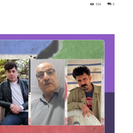
554
0