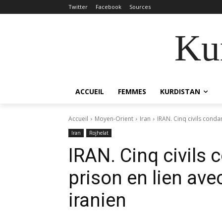
Twitter
Facebook
Sources
Kur
ACCUEIL
FEMMES
KURDISTAN
Accueil
Moyen-Orient
Iran
IRAN. Cinq civils conda
Iran
Rojhelat
IRAN. Cinq civils
prison en lien avec
iranien