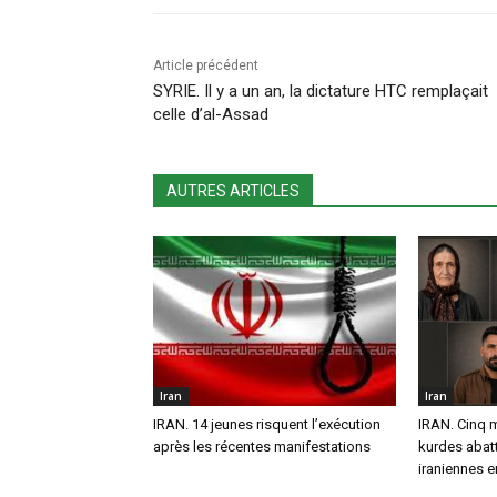
Article précédent
SYRIE. Il y a un an, la dictature HTC remplaçait
celle d’al-Assad
AUTRES ARTICLES
Iran
Iran
IRAN. 14 jeunes risquent l’exécution
IRAN. Cinq 
après les récentes manifestations
kurdes abatt
iraniennes 