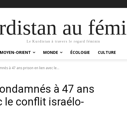
distan au fémi
Le Kurdistan à travers le regard féminin
MOYEN-ORIENT
MONDE
ÉCOLOGIE
CULTURE
mnés à 47 ans prison en lien avec le...
 condamnés à 47 ans
 le conflit israélo-