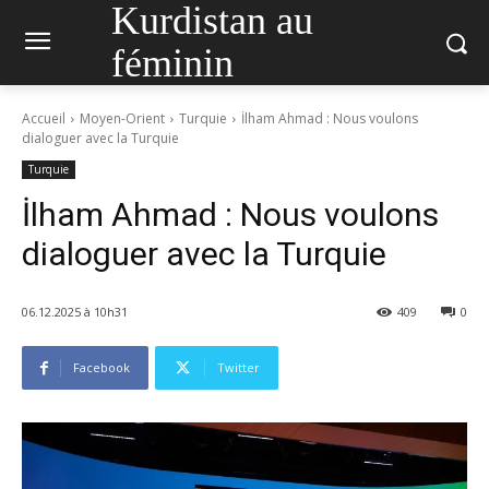
Kurdistan au
féminin
Accueil
Moyen-Orient
Turquie
İlham Ahmad : Nous voulons
dialoguer avec la Turquie
Turquie
İlham Ahmad : Nous voulons
dialoguer avec la Turquie
06.12.2025 à 10h31
409
0
Facebook
Twitter