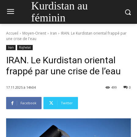
Kurdistan au
féminin
Accueil
Moyen-Orient
Iran
IRAN. Le Kurdistan oriental frappé par
une crise de l'eau
Iran
Rojhelat
IRAN. Le Kurdistan oriental
frappé par une crise de l’eau
17.11.2025 à 14h04
499
0
Facebook
Twitter