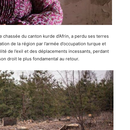
chassée du canton kurde d’Afrin, a perdu ses terres
upation de la région par l’armée d’occupation turque et
alité de l’exil et des déplacements incessants, perdant
son droit le plus fondamental au retour.