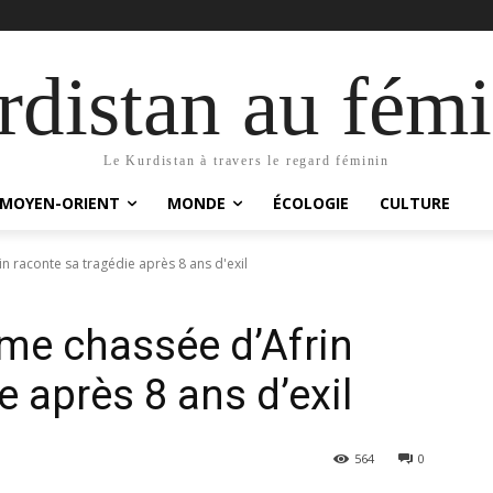
distan au fémi
Le Kurdistan à travers le regard féminin
MOYEN-ORIENT
MONDE
ÉCOLOGIE
CULTURE
 raconte sa tragédie après 8 ans d'exil
e chassée d’Afrin
e après 8 ans d’exil
564
0