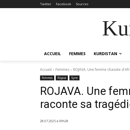
Twitter
Facebook
Sources
Kur
ACCUEIL
FEMMES
KURDISTAN
Accueil
Femmes
ROJAVA. Une femme chassée d'Afrin
Femmes
Rojava
Syrie
ROJAVA. Une femm
raconte sa tragédi
28.07.2025 à 09h28