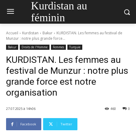
Kurdistan au
féminin
Accueil
Kurdistan
Bakur
KURDISTAN. Les femmes au festival de
Munzur : notre plus grande force...
Bakur
Droits de l'Homme
Femmes
Turquie
KURDISTAN. Les femmes au
festival de Munzur : notre plus
grande force est notre
organisation
27.07.2025 à 14h06
460
0
Facebook
Twitter