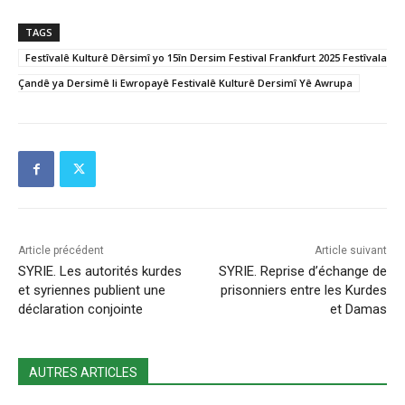
TAGS
Festîvalê Kulturê Dêrsimî yo 15în Dersim Festival Frankfurt 2025 Festîvala
Çandê ya Dersimê li Ewropayê Festivalê Kulturê Dersimî Yê Awrupa
Article précédent
Article suivant
SYRIE. Les autorités kurdes
SYRIE. Reprise d’échange de
et syriennes publient une
prisonniers entre les Kurdes
déclaration conjointe
et Damas
AUTRES ARTICLES