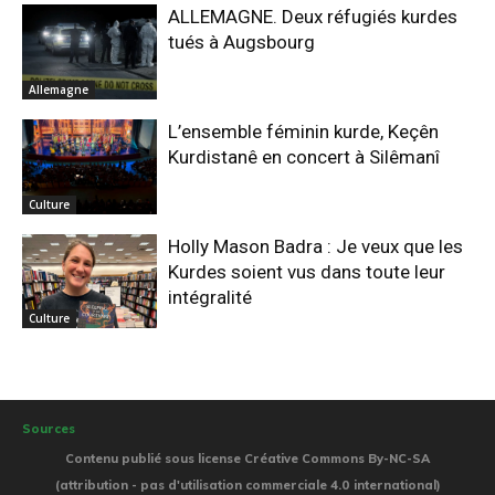
ALLEMAGNE. Deux réfugiés kurdes
tués à Augsbourg
Allemagne
L’ensemble féminin kurde, Keçên
Kurdistanê en concert à Silêmanî
Culture
Holly Mason Badra : Je veux que les
Kurdes soient vus dans toute leur
intégralité
Culture
Sources
Contenu publié sous license Créative Commons By-NC-SA
(attribution - pas d'utilisation commerciale 4.0 international)