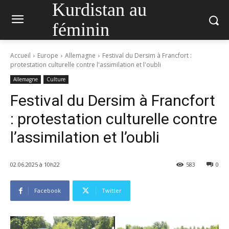
Kurdistan au
féminin
Accueil
Europe
Allemagne
Festival du Dersim à Francfort :
protestation culturelle contre l'assimilation et l'oubli
Allemagne
Culture
Festival du Dersim à Francfort
: protestation culturelle contre
l’assimilation et l’oubli
02.06.2025 à 10h22
583
0
Facebook
Twitter