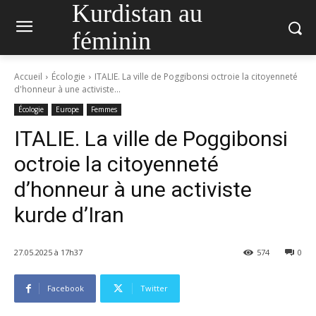
Kurdistan au
féminin
Accueil
Écologie
ITALIE. La ville de Poggibonsi octroie la citoyenneté
d'honneur à une activiste...
Écologie
Europe
Femmes
ITALIE. La ville de Poggibonsi
octroie la citoyenneté
d’honneur à une activiste
kurde d’Iran
27.05.2025 à 17h37
574
0
Facebook
Twitter