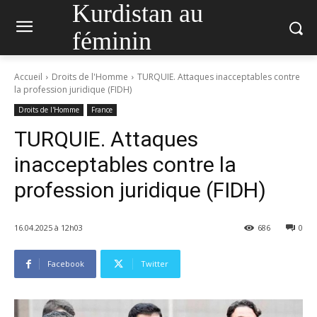
Kurdistan au
féminin
Accueil
Droits de l'Homme
TURQUIE. Attaques inacceptables contre
la profession juridique (FIDH)
Droits de l'Homme
France
TURQUIE. Attaques
inacceptables contre la
profession juridique (FIDH)
16.04.2025 à 12h03
686
0
Facebook
Twitter