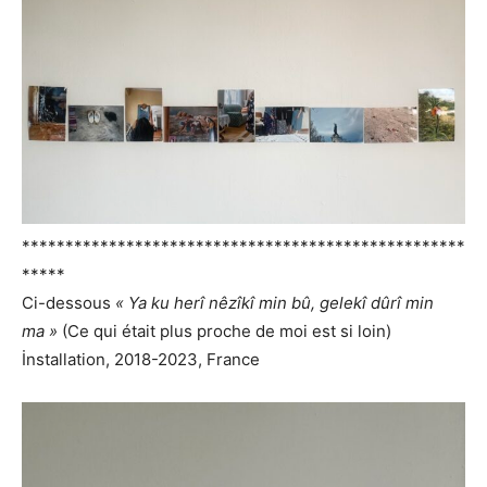
***************************************************
*****
Ci-dessous
« Ya ku herî nêzîkî min bû, gelekî dûrî min
ma »
(Ce qui était plus proche de moi est si loin)
İnstallation, 2018-2023, France