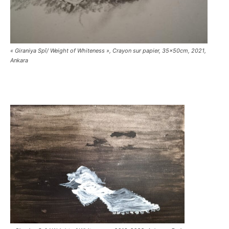
« Giraniya Spî/ Weight of Whiteness », Crayon sur papier, 35x50cm, 2021,
Ankara