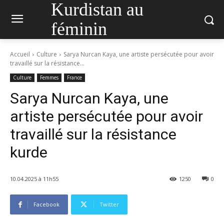
Kurdistan au
féminin
Accueil
Culture
Sarya Nurcan Kaya, une artiste persécutée pour avoir
travaillé sur la résistance...
Culture
Femmes
France
Sarya Nurcan Kaya, une
artiste persécutée pour avoir
travaillé sur la résistance
kurde
10.04.2025 à 11h55
1250
0
Facebook
Twitter