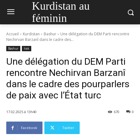
Kurdistan au
féminin
Accueil
Kurdistan
Bashur
Une délégation du DEM Parti rencontre
Nechirvan Barzanî dans le cadre des...
Bashur
Irak
Une délégation du DEM Parti
rencontre Nechirvan Barzanî
dans le cadre des pourparlers
de paix avec l’État turc
17.02.2025 à 13h40
670
0
Facebook
Twitter