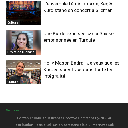
L’ensemble féminin kurde, Keçên
Kurdistanê en concert à Silêmanî
Culture
Une Kurde expulsée par la Suisse
emprisonnée en Turquie
Droits de l'Homme
Holly Mason Badra : Je veux que les
Kurdes soient vus dans toute leur
intégralité
Culture
Sources
Contenu publié sous license Créative Commons By-NC-SA
(attribution - pas d'utilisation commerciale 4.0 international)