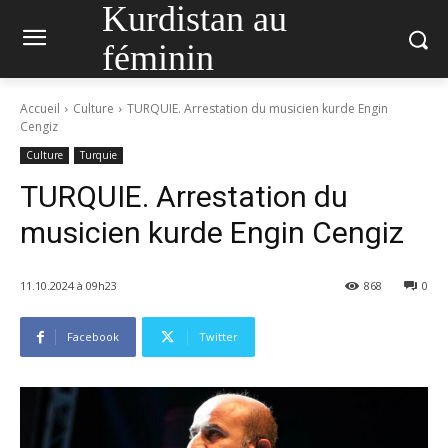
Kurdistan au
féminin
Accueil
Culture
TURQUIE. Arrestation du musicien kurde Engin
Cengiz
Culture
Turquie
TURQUIE. Arrestation du
musicien kurde Engin Cengiz
11.10.2024 à 09h23
868
0
Facebook
Twitter