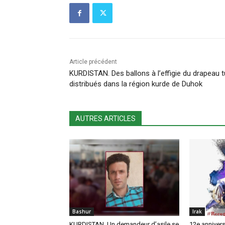
Article précédent
KURDISTAN. Des ballons à l’effigie du drapeau t
distribués dans la région kurde de Duhok
AUTRES ARTICLES
Bashur
Irak
KURDISTAN. Un demandeur d’asile se
12e annivers