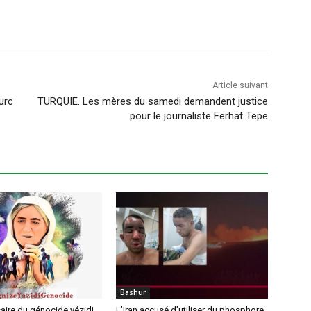
Article suivant
urc
TURQUIE. Les mères du samedi demandent justice
pour le journaliste Ferhat Tepe
Bashur
aire du génocide yézidi
L’Iran accusé d’utiliser du phosphore