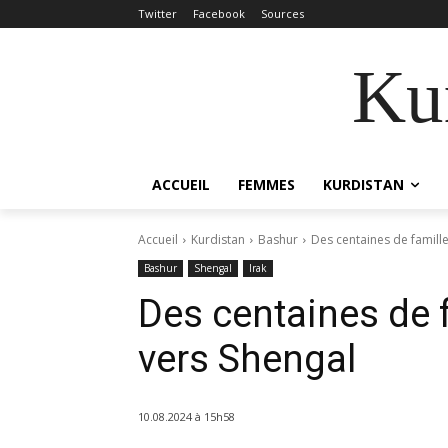
Twitter
Facebook
Sources
Kur
ACCUEIL
FEMMES
KURDISTAN
Accueil
Kurdistan
Bashur
Des centaines de famille
Bashur
Shengal
Irak
Des centaines de f
vers Shengal
10.08.2024 à 15h58