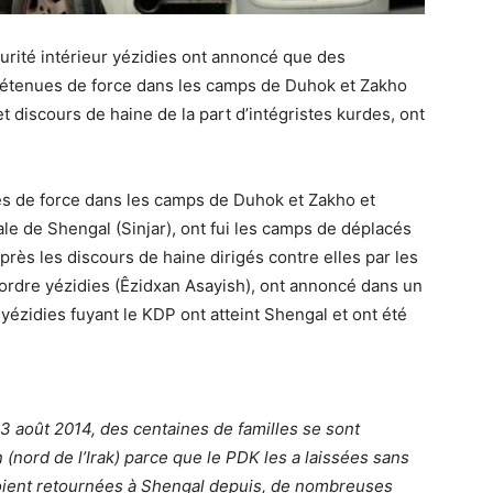
ité intérieur yézidies ont annoncé que des
t détenues de force dans les camps de Duhok et Zakho
et discours de haine de la part d’intégristes kurdes, ont
es de force dans les camps de Duhok et Zakho et
le de Shengal (Sinjar), ont fui les camps de déplacés
rès les discours de haine dirigés contre elles par les
’ordre yézidies (Êzidxan Asayish), ont annoncé dans un
ézidies fuyant le KDP ont atteint Shengal et ont été
 3 août 2014, des centaines de familles se sont
(nord de l’Irak) parce que le PDK les a laissées sans
soient retournées à Shengal depuis, de nombreuses