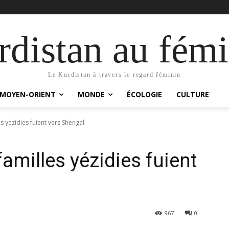
distan au fémi
Le Kurdistan à travers le regard féminin
MOYEN-ORIENT
MONDE
ÉCOLOGIE
CULTURE
s yézidies fuient vers Shengal
amilles yézidies fuient
967
0