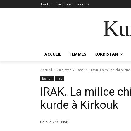
Twitter
Facebook
Sources
Kur
ACCUEIL
FEMMES
KURDISTAN
Accueil
Kurdistan
Bashur
IRAK. La milice chiite tu
Bashur
Irak
IRAK. La milice ch
kurde à Kirkouk
02.09.2023 à 18h48