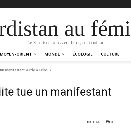
distan au fémi
Le Kurdistan à travers le regard féminin
MOYEN-ORIENT
MONDE
ÉCOLOGIE
CULTURE
e un manifestant kurde à Kirkouk
iite tue un manifestant
1144
0