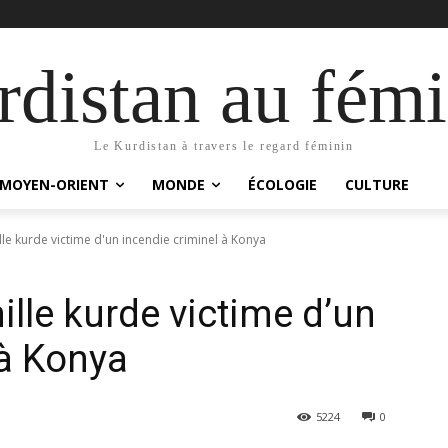
distan au fémi
Le Kurdistan à travers le regard féminin
MOYEN-ORIENT
MONDE
ÉCOLOGIE
CULTURE
le kurde victime d'un incendie criminel à Konya
lle kurde victime d’un
 à Konya
5224
0