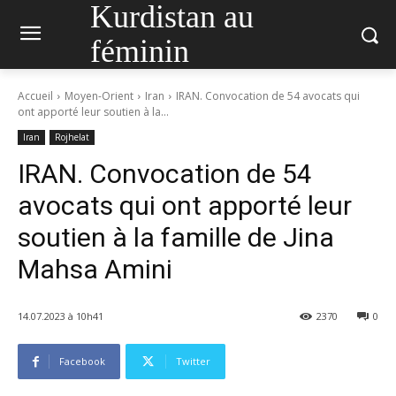
Kurdistan au
féminin
Accueil
Moyen-Orient
Iran
IRAN. Convocation de 54 avocats qui
ont apporté leur soutien à la...
Iran
Rojhelat
IRAN. Convocation de 54
avocats qui ont apporté leur
soutien à la famille de Jina
Mahsa Amini
14.07.2023 à 10h41
2370
0
Facebook
Twitter