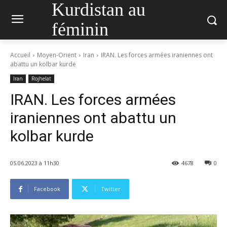
Kurdistan au
féminin
Accueil
Moyen-Orient
Iran
IRAN. Les forces armées iraniennes ont
abattu un kolbar kurde
Iran
Rojhelat
IRAN. Les forces armées
iraniennes ont abattu un
kolbar kurde
05.06.2023 à 11h30
4678
0
Facebook
Twitter