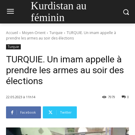
Kurdistan au
féminin
Accueil
Moyen-Orient
Turquie
TURQUIE. Un imam appelle à
prendre les armes au soir des élections
Turquie
TURQUIE. Un imam appelle à
prendre les armes au soir des
élections
22.05.2023 à 11h14
7979
0
Facebook
Twitter